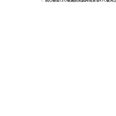
凯心基金CEO崔施阳实践跨境资管KYC破局